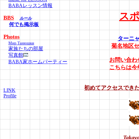
BABAレッスン情報
ス
BBS
ルール
何でも掲示板
Photos
ターニ
Мир Танюшки
菊名地区セ
家族たちの部屋
写真館
お問い合わ
BABA家ホームパーティー
こちらは今
初めてアクセスでき
LINK
Profile
Takayo