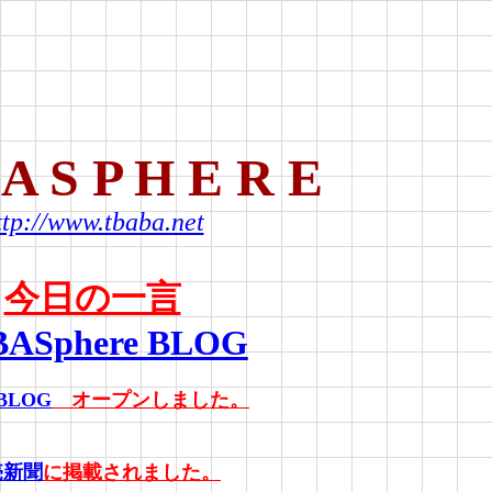
 A S P H E R E
ttp://www.tbaba.net
今日の一言
ASphere BLOG
BLOG
オープンしました。
売新聞
に掲載されました。