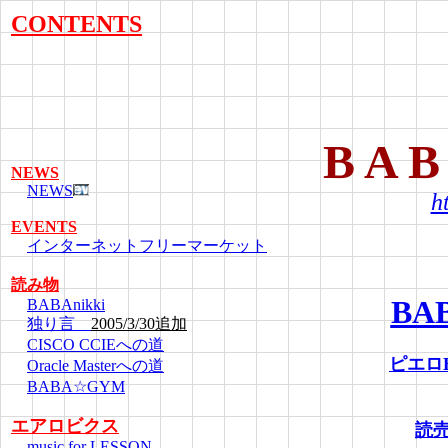
CONTENTS
B A B
NEWS
NEWS
h
EVENTS
インターネットフリーマーケット
読み物
BAB
BABAnikki
独り言
2005/3/30追加
CISCO CCIEへの道
ピエロ
Oracle Masterへの道
BABA☆GYM
エアロビクス
読
music for LESSON